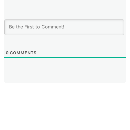
por sobre todo, costos de operación y mayor
propensión a fallas, alertó Alonso.
0
COMMENTS