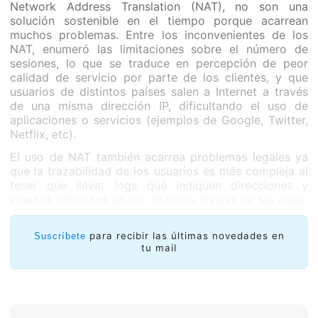
Network Address Translation (NAT), no son una
solución sostenible en el tiempo porque acarrean
muchos problemas. Entre los inconvenientes de los
NAT, enumeró las limitaciones sobre el número de
sesiones, lo que se traduce en percepción de peor
calidad de servicio por parte de los clientes, y que
usuarios de distintos países salen a Internet a través
de una misma dirección IP, dificultando el uso de
aplicaciones o servicios (ejemplos de Google, Twitter,
Netflix, etc).
El uso de NAT también acarrea problemas legales ya
que la trazabilidad de los usuarios es más compleja al
tener que llevar logs que indiquen direcciones y
puertos utilizados en los distintos niveles de las cajas.
En ese sentido afirmó que ya hay reglamentaciones
que exigen que los ISPs puedan rastrear qué usuario
para recibir las últimas novedades en
Suscríbete
estaba utilizando una IP determinada en un momento
tu mail
dado, lo que no se puede hacer con los NATs.
Asimismo, la proliferación de NATs para incrementar el
ratio de usuarios por IP disminuye la calidad de las
conexiones a Internet, agregan complejidad a la red y,