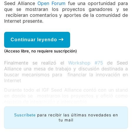
Seed Alliance
Open Forum
fue una oportunidad para
que se mostraran los proyectos ganadores y se
recibieran comentarios y aportes de la comunidad de
Internet presente.
Continuar leyendo
(Acceso libre, no requiere suscripción)
Finalmente se realizó el
Workshop #75
de Seed
Alliance una mesa de trabajo y discusión destinada a
buscar mecanismos para financiar la innovación en
Internet
Durante todo el IGF Seed Alliance contó con un stand
en donde se mostraron los proyectos y ofició como
espacio de integración e intercambio.
para recibir las últimas novedades en
Suscríbete
tu mail