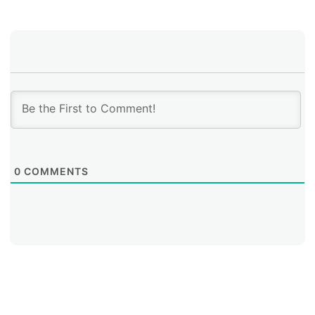
un cambio sustancial de la calidad y la disponibilidad
de Internet.
Graizer reconoció que el tráfico en IPv6 en los IXPs de
América Latina y el Caribe es todavía muy menor en
relación a IPv4 aunque admitió que está creciendo.
“Cuanto más contenido ponemos en IPv6 más tráfico
se genera y cada vez hay más disponibilidad”, aseguró
el presidente de LAC IX. “Es una tendencia que está
creciendo, no a la velocidad que todavía queremos
pero sí está creciendo”, dijo.
0
COMMENTS