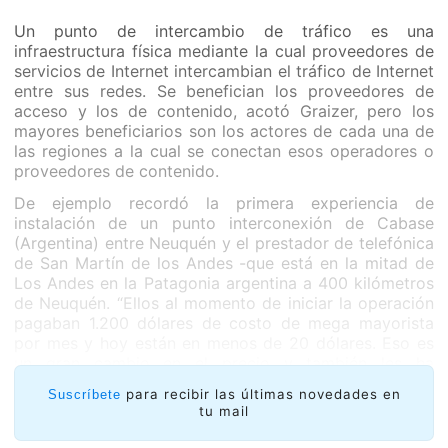
Un punto de intercambio de tráfico es una
infraestructura física mediante la cual proveedores de
servicios de Internet intercambian el tráfico de Internet
entre sus redes. Se benefician los proveedores de
acceso y los de contenido, acotó Graizer, pero los
mayores beneficiarios son los actores de cada una de
las regiones a la cual se conectan esos operadores o
proveedores de contenido.
De ejemplo recordó la primera experiencia de
instalación de un punto interconexión de Cabase
(Argentina) entre Neuquén y el prestador de telefónica
de San Martín de los Andes -que está en la mitad de
Los Andes en la Patagonia argentina a 400 kilómetros
de Neuquén. “Ellos al momento de iniciar la operación
pagaban 1.200 dólares de costo de mega mayorista
por mes y hoy están en menos de 20 dólares. Eso es
un gran cambio en el precio y también les ha
cambiado la disponibilidad de ancho de banda ancha
para recibir las últimas novedades en
Suscríbete
porque cuando pagaban 1.200 dólares tenían 20 mega
tu mail
y hoy tienen casi cuatro gigas de ancho de banda”,
contó Graizer. Este IXP ha generado en esa localidad