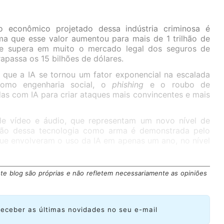
 econômico projetado dessa indústria criminosa é
ma que esse valor aumentou para mais de 1 trilhão de
e supera em muito o mercado legal dos seguros de
rapassa os 15 bilhões de dólares.
 que a IA se tornou um fator exponencial na escalada
como engenharia social, o
phishing
e o roubo de
as com IA para criar ataques mais convincentes e mais
e vídeo e áudio, que representam um novo nível de
ção dessa tecnologia como arma é demonstrada pelo
e envolveram o uso da IA em apenas um ano, no nível
te blog são próprias e não refletem necessariamente as opiniões
receber as últimas novidades no seu e-mail