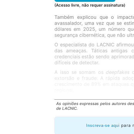
(Acesso livre, não requer assinatura)
Também explicou que o impacto
avassalador, uma vez que se esti
dólares em 2025, um número qu
segurança cibernética, que não ult
O especialista do LACNIC afirmou
das ameaças. Táticas antigas 
credenciais estão sendo aprimorad
difíceis de detectar.
A isso se somam os
deepfakes
d
extorsão e fraude. A rápida ado
crescimento de 89% em ataques qu
regional.
As opiniões expressas pelos autores des
de LACNIC.
para 
Inscreva-se aqui