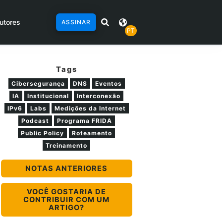
utores
ASSINAR
PT
Tags
Cibersegurança
DNS
Eventos
IA
Institucional
Interconexão
IPv6
Labs
Medições da Internet
Podcast
Programa FRIDA
Public Policy
Roteamento
Treinamento
NOTAS ANTERIORES
VOCÊ GOSTARIA DE
CONTRIBUIR COM UM
ARTIGO?