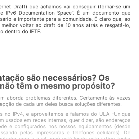
ternet Draft) que achamos vai conseguir (tornar-se um
he IPv6 Documentation Space”. É um documento que
sário e importante para a comunidade. É claro que, ao
lhor voltar ao draft de 10 anos atrás e resgatá-lo,
o dentro do IETF.
ntação são necessários? Os
 não têm o mesmo propósito?
um aborda problemas diferentes. Certamente às vezes
epção de cada um deles busca soluções diferentes.
os no IPv4, e aproveitamos e falamos do ULA -Unique
am usados em redes internas, quer dizer, são endereços
de e configurados nos nossos equipamentos (desde
ssando pelas impressoras e telefones celulares). De
utador com o qual você está lendo este artigo tenha