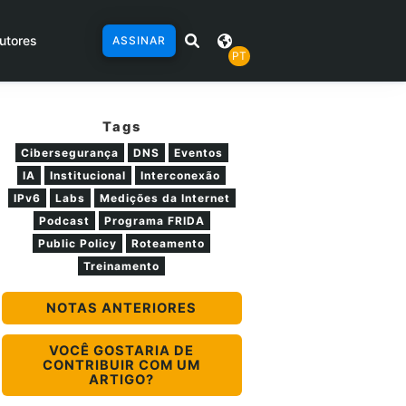
utores
ASSINAR
PT
Tags
Cibersegurança
DNS
Eventos
IA
Institucional
Interconexão
IPv6
Labs
Medições da Internet
Podcast
Programa FRIDA
Public Policy
Roteamento
Treinamento
NOTAS ANTERIORES
VOCÊ GOSTARIA DE
CONTRIBUIR COM UM
ARTIGO?