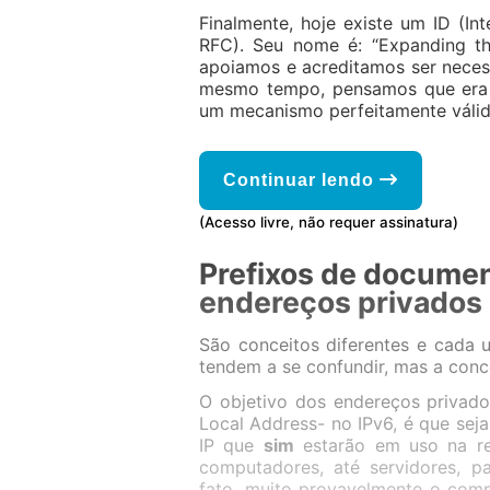
Finalmente, hoje existe um ID (In
RFC). Seu nome é: “Expanding t
apoiamos e acreditamos ser neces
mesmo tempo, pensamos que era me
um mecanismo perfeitamente válid
Continuar lendo
(Acesso livre, não requer assinatura)
Prefixos de docume
endereços privados
São conceitos diferentes e cada 
tendem a se confundir, mas a conc
O objetivo dos endereços privad
Local Address- no IPv6, é que sej
IP que
sim
estarão em uso na re
computadores, até servidores, pa
fato, muito provavelmente o comp