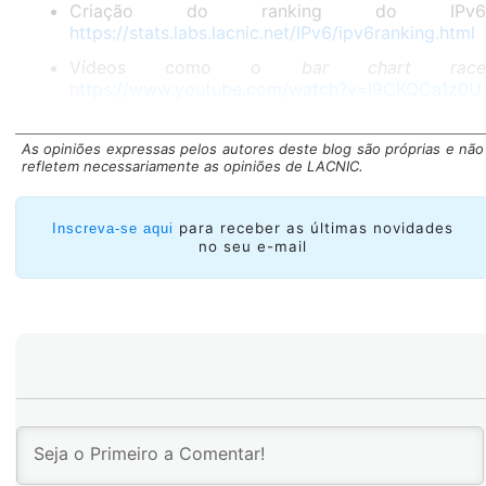
Criação do ranking do IPv6
https://stats.labs.lacnic.net/IPv6/ipv6ranking.html
Vídeos como o
bar chart rac
https://www.youtube.com/watch?v=l9CKQCa1z0U
Textos de resumos anuais como
https://blog.acostasite.com/2019/12/retrospectiva
As opiniões expressas pelos autores deste blog são próprias e não
sobre-el-crecimiento-de.html
refletem necessariamente as opiniões de LACNIC.
Leia também:
Explorando as capacidades do Zabbix
para receber as últimas novidades
Inscreva-se aqui
monitoramento de redes só IPv6
no seu e-mail
O que é medido?