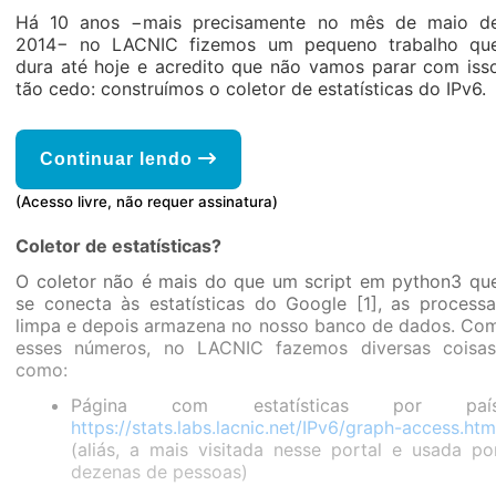
Há 10 anos −mais precisamente no mês de maio d
2014− no LACNIC fizemos um pequeno trabalho qu
dura até hoje e acredito que não vamos parar com iss
tão cedo: construímos o coletor de estatísticas do IPv6.
Continuar lendo
(Acesso livre, não requer assinatura)
Coletor de estatísticas?
O coletor não é mais do que um script em python3 qu
se conecta às estatísticas do Google [1], as processa
limpa e depois armazena no nosso banco de dados. Co
esses números, no LACNIC fazemos diversas coisas
como:
Página com estatísticas por paí
https://stats.labs.lacnic.net/IPv6/graph-access.htm
(aliás, a mais visitada nesse portal e usada po
dezenas de pessoas)