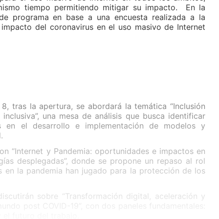
ismo tiempo permitiendo mitigar su impacto. En la
de programa en base a una encuesta realizada a la
 impacto del coronavirus en el uso masivo de Internet
8, tras la apertura, se abordará la temática “Inclusión
 inclusiva”, una mesa de análisis que busca identificar
os en el desarrollo e implementación de modelos y
.
con “Internet y Pandemia: oportunidades e impactos en
ías desplegadas”, donde se propone un repaso al rol
s en la pandemia han jugado para la protección de los
discutirán sobre “Transformación digital, aceleración y
mundo post COVID-19”, con dos paneles fundamentales:
 el futuro del trabajo.