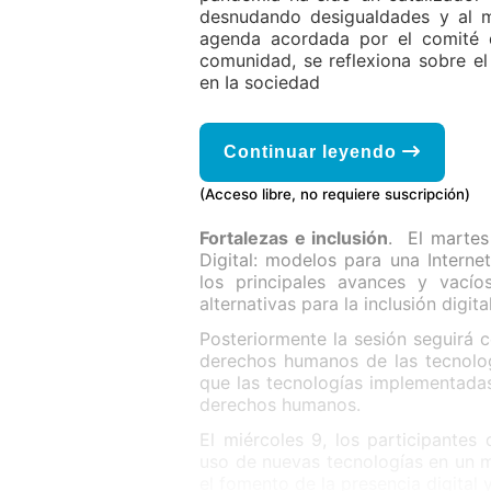
desnudando desigualdades y al m
agenda acordada por el comité 
comunidad, se reflexiona sobre el
en Ia sociedad
Continuar leyendo
(Acceso libre, no requiere suscripción)
Fortalezas e inclusión
. El martes 
Digital: modelos para una Internet
los principales avances y vací
alternativas para la inclusión digital
Posteriormente la sesión seguirá 
derechos humanos de las tecnolog
que las tecnologías implementada
derechos humanos.
El miércoles 9, los participantes 
uso de nuevas tecnologías en un 
el fomento de la presencia digital y