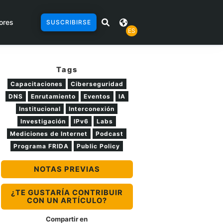
ores
SUSCRIBIRSE
ES
Tags
Capacitaciones
Ciberseguridad
DNS
Enrutamiento
Eventos
IA
Institucional
Interconexión
Investigación
IPv6
Labs
Mediciones de Internet
Podcast
Programa FRIDA
Public Policy
NOTAS PREVIAS
¿TE GUSTARÍA CONTRIBUIR
CON UN ARTÍCULO?
Compartir en