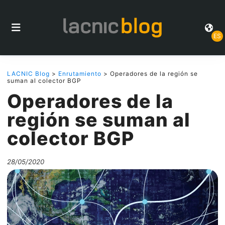
ES
LACNIC Blog
>
Enrutamiento
> Operadores de la región se
suman al colector BGP
Operadores de la
región se suman al
colector BGP
28/05/2020