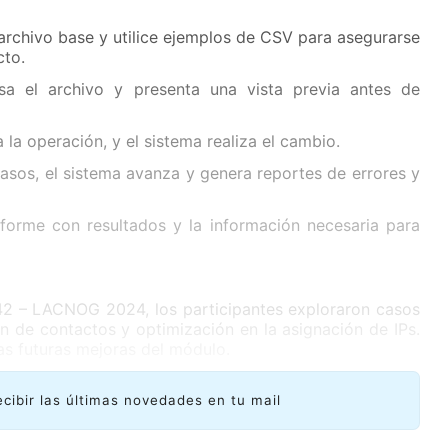
archivo base y utilice ejemplos de CSV para asegurarse
cto.
isa el archivo y presenta una vista previa antes de
a la operación, y el sistema realiza el cambio.
pasos, el sistema avanza y genera reportes de errores y
nforme con resultados y la información necesaria para
2 – LACNOG 2024, los participantes exploraron casos
ón de contactos y optimización en la asignación de IPs.
as futuras mejoras del módulo.
ecibir las últimas novedades en tu mail