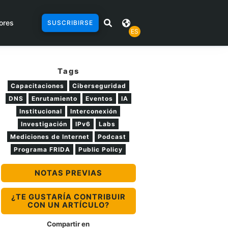
ores
SUSCRIBIRSE
ES
Tags
Capacitaciones
Ciberseguridad
DNS
Enrutamiento
Eventos
IA
Institucional
Interconexión
Investigación
IPv6
Labs
Mediciones de Internet
Podcast
Programa FRIDA
Public Policy
NOTAS PREVIAS
¿TE GUSTARÍA CONTRIBUIR
CON UN ARTÍCULO?
Compartir en