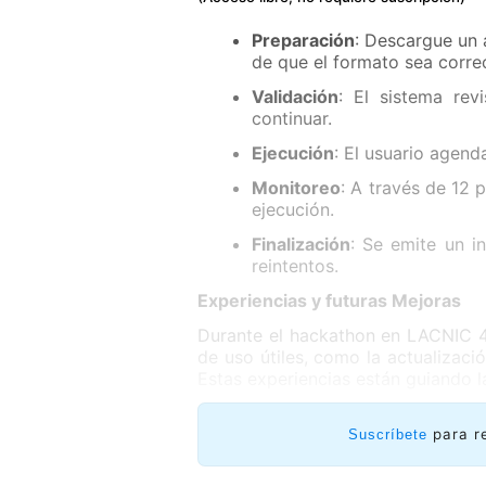
Preparación
: Descargue un 
de que el formato sea corre
Validación
: El sistema rev
continuar.
Ejecución
: El usuario agend
Monitoreo
: A través de 12 
ejecución.
Finalización
: Se emite un i
reintentos.
Experiencias y futuras Mejoras
Durante el hackathon en LACNIC 4
de uso útiles, como la actualizaci
Estas experiencias están guiando l
Envíenos su Feedback
para r
Suscríbete