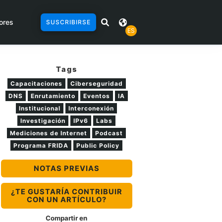
ores
SUSCRIBIRSE
ES
Tags
Capacitaciones
Ciberseguridad
DNS
Enrutamiento
Eventos
IA
Institucional
Interconexión
Investigación
IPv6
Labs
Mediciones de Internet
Podcast
Programa FRIDA
Public Policy
NOTAS PREVIAS
¿TE GUSTARÍA CONTRIBUIR
CON UN ARTÍCULO?
Compartir en