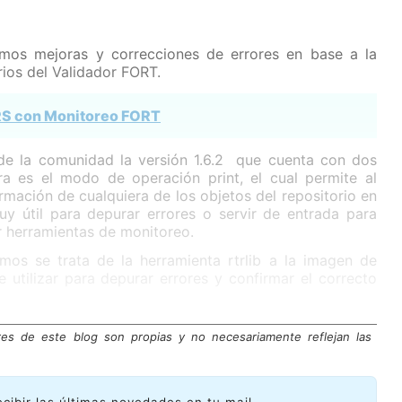
imos mejoras y correcciones de errores en base a la
ios del Validador FORT.
S con Monitoreo FORT
 de la comunidad la versión 1.6.2 que cuenta con dos
ra es el modo de operación print, el cual permite al
ormación de cualquiera de los objetos del repositorio en
 útil para depurar errores o servir de entrada para
 herramientas de monitoreo.
mos se trata de la herramienta rtrlib a la imagen de
 utilizar para depurar errores y confirmar el correcto
res de este blog son propias y no necesariamente reflejan las