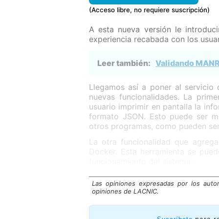
(Acceso libre, no requiere suscripción)
A esta nueva versión le introduc
experiencia recabada con los usuar
Leer también:
Validando MANR
Llegamos así a poner al servicio
nuevas funcionalidades. La prime
usuario imprimir en pantalla la inf
formato JSON. Esto puede ser muy
otros programas, como pueden ser
La otra funcionalidad que agrega
Docker. Esta herramienta se puede
funcionamiento del sistema.
Las opiniones expresadas por los auto
opiniones de LACNIC.