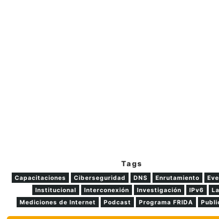
Tags
Capacitaciones
Ciberseguridad
DNS
Enrutamiento
Eve
Institucional
Interconexión
Investigación
IPv6
L
Mediciones de Internet
Podcast
Programa FRIDA
Publi