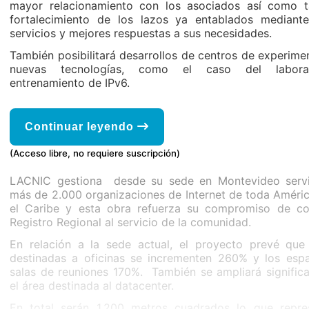
mayor relacionamiento con los asociados así como t
fortalecimiento de los lazos ya entablados mediant
servicios y mejores respuestas a sus necesidades.
También posibilitará desarrollos de centros de experime
nuevas tecnologías, como el caso del labora
entrenamiento de IPv6.
Continuar leyendo
(Acceso libre, no requiere suscripción)
LACNIC gestiona desde su sede en Montevideo servi
más de 2.000 organizaciones de Internet de toda Améric
el Caribe y esta obra refuerza su compromiso de con
Registro Regional al servicio de la comunidad.
En relación a la sede actual, el proyecto prevé que
destinadas a oficinas se incrementen 260% y los esp
salas de reuniones 170%. También se ampliará signific
el área destinada al datacenter.
En total serán 1.200 metros cuadrados lo que repre