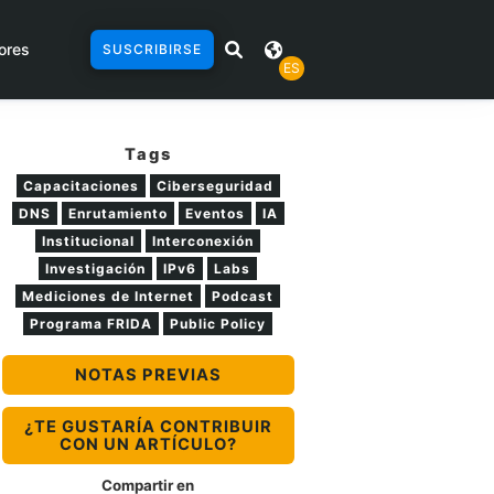
ores
SUSCRIBIRSE
ES
Tags
Capacitaciones
Ciberseguridad
DNS
Enrutamiento
Eventos
IA
Institucional
Interconexión
Investigación
IPv6
Labs
Mediciones de Internet
Podcast
Programa FRIDA
Public Policy
NOTAS PREVIAS
¿TE GUSTARÍA CONTRIBUIR
CON UN ARTÍCULO?
Compartir en