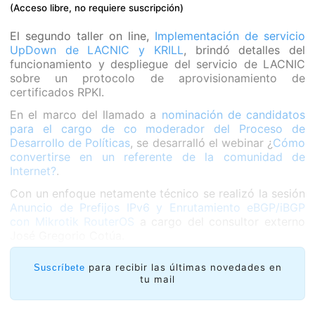
(Acceso libre, no requiere suscripción)
El segundo taller on line,
Implementación de servicio
UpDown de LACNIC y KRILL
, brindó detalles del
funcionamiento y despliegue del servicio de LACNIC
sobre un protocolo de aprovisionamiento de
certificados RPKI.
En el marco del llamado a
nominación de candidatos
para el cargo de co moderador del Proceso de
Desarrollo de Políticas
, se desarralló el webinar ¿
Cómo
convertirse en un referente de la comunidad de
Internet?
.
Con un enfoque netamente técnico se realizó la sesión
Anuncio de Prefijos IPv6 y Enrutamiento eBGP/iBGP
con Mikrotik RouterOS
a cargo del consultor externo
José Gregorio Cotúa.
para recibir las últimas novedades en
Suscríbete
tu mail