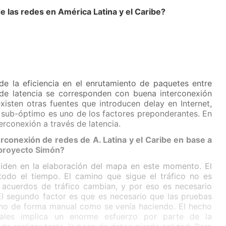
de las redes en América Latina y el Caribe?
de la eficiencia en el enrutamiento de paquetes entre
 de latencia se corresponden con buena interconexión
existen otras fuentes que introducen delay en Internet,
 sub-óptimo es uno de los factores preponderantes. En
erconexión a través de latencia.
rconexión de redes de A. Latina y el Caribe en base a
 proyecto Simón?
iden en la elaboración del mapa en este momento. El
odo el tiempo. El camino que sigue el tráfico no es
s acuerdos de tráfico cambian, y por eso es necesario
El segundo factor es que es necesario que las pruebas
 no de forma manual como se venía haciendo. El hecho
les implica un enorme esfuerzo por parte de la