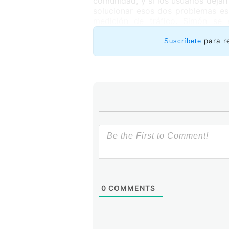
comunidad, y si los usuarios dejan 
solucionar esos dos problemas es
medición de tráfico. Simón se
herramienta que automatiza la re
actualizado, y representativo de l
para r
Suscríbete
Lacnic y Lacnic Labs nos permite
dos semanas de prueba hemos ten
números saludables.
0
COMMENTS