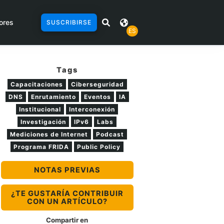
ores
SUSCRIBIRSE
ES
Tags
Capacitaciones
Ciberseguridad
DNS
Enrutamiento
Eventos
IA
Institucional
Interconexión
Investigación
IPv6
Labs
Mediciones de Internet
Podcast
Programa FRIDA
Public Policy
NOTAS PREVIAS
¿TE GUSTARÍA CONTRIBUIR
CON UN ARTÍCULO?
Compartir en