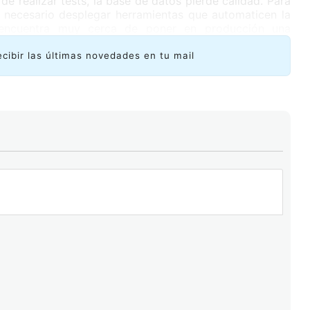
de realizar tests, la base de datos pierde calidad. Para
 necesario desplegar herramientas que automaticen la
 encuentra muy cerca de poner en producción una
colección de datos y permite tener un mapa completo,
a región. La nueva herramienta, alojada en los sitios de
ecibir las últimas novedades en tu mail
 generar unas 500 pruebas diarias, y en estas últimas
ido pruebas desde 25 países, que consideramos son