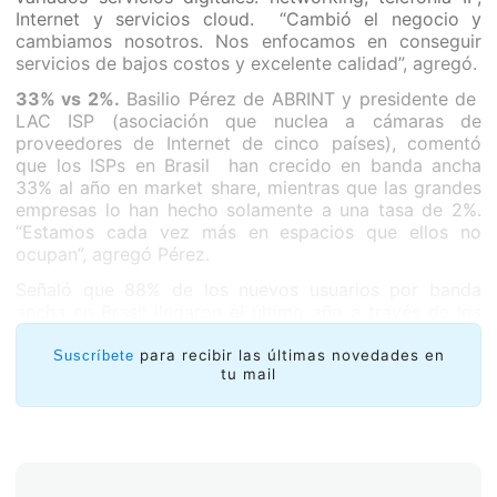
Internet y servicios cloud. “Cambió el negocio y
cambiamos nosotros. Nos enfocamos en conseguir
servicios de bajos costos y excelente calidad”, agregó.
33% vs 2%.
Basilio Pérez de ABRINT y presidente de
LAC ISP (asociación que nuclea a cámaras de
proveedores de Internet de cinco países), comentó
que los ISPs en Brasil han crecido en banda ancha
33% al año en market share, mientras que las grandes
empresas lo han hecho solamente a una tasa de 2%.
“Estamos cada vez más en espacios que ellos no
ocupan”, agregó Pérez.
Señaló que 88% de los nuevos usuarios por banda
ancha en Brasil llegaron el último año a través de los
ISPs, casi todos con fibra óptica.
para recibir las últimas novedades en
Suscríbete
tu mail