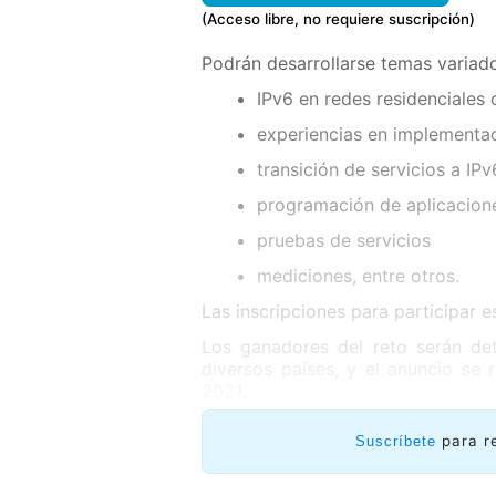
(Acceso libre, no requiere suscripción)
Podrán desarrollarse temas variad
IPv6 en redes residenciales 
experiencias en implementa
transición de servicios a IPv
programación de aplicacione
pruebas de servicios
mediciones, entre otros.
Las inscripciones para participar e
Los ganadores del reto serán de
diversos países, y el anuncio s
2021.
para r
Suscríbete