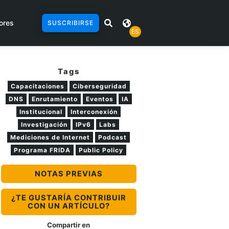
ores
SUSCRIBIRSE
ES
Tags
Capacitaciones
Ciberseguridad
DNS
Enrutamiento
Eventos
IA
Institucional
Interconexión
Investigación
IPv6
Labs
Mediciones de Internet
Podcast
Programa FRIDA
Public Policy
NOTAS PREVIAS
¿TE GUSTARÍA CONTRIBUIR
CON UN ARTÍCULO?
Compartir en