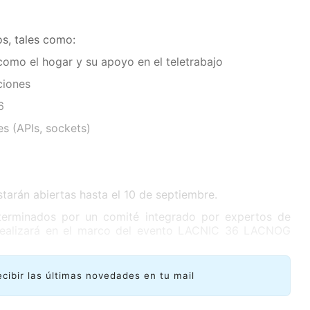
os, tales como:
como el hogar y su apoyo en el teletrabajo
ciones
6
s (APIs, sockets)
starán abiertas hasta el 10 de septiembre.
terminados por un comité integrado por expertos de
e realizará en el marco del evento LACNIC 36 LACNOG
ecibir las últimas novedades en tu mail