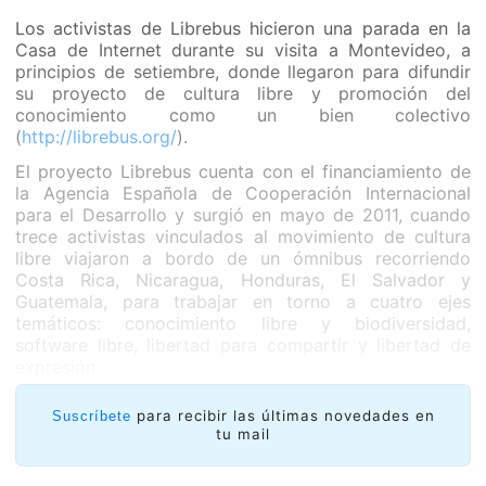
Los activistas de Librebus hicieron una parada en la
Casa de Internet durante su visita a Montevideo, a
principios de setiembre, donde llegaron para difundir
su proyecto de cultura libre y promoción del
conocimiento como un bien colectivo
(
http://librebus.org/
).
El proyecto Librebus cuenta con el financiamiento de
la Agencia Española de Cooperación Internacional
para el Desarrollo y surgió en mayo de 2011, cuando
trece activistas vinculados al movimiento de cultura
libre viajaron a bordo de un ómnibus recorriendo
Costa Rica, Nicaragua, Honduras, El Salvador y
Guatemala, para trabajar en torno a cuatro ejes
temáticos: conocimiento libre y biodiversidad,
software libre, libertad para compartir y libertad de
expresión.
para recibir las últimas novedades en
Suscríbete
tu mail