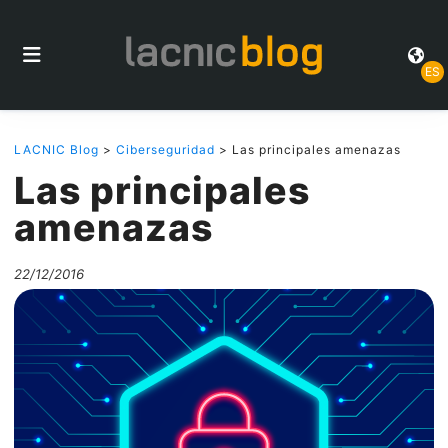
ES
LACNIC Blog
>
Ciberseguridad
> Las principales amenazas
Las principales
amenazas
22/12/2016