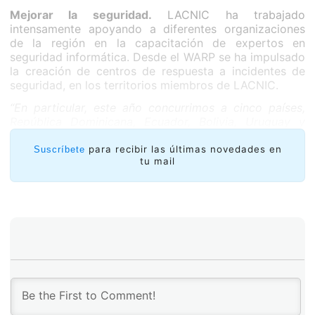
Mejorar la seguridad.
LACNIC ha trabajado
intensamente apoyando a diferentes organizaciones
de la región en la capacitación de expertos en
seguridad informática. Desde el WARP se ha impulsado
la creación de centros de respuesta a incidentes de
seguridad, en los territorios miembros de LACNIC.
“En particular, este año concurrimos a cinco países,
República Dominicana, Ecuador, Bolivia, Uruguay y
Belize, en este último dimos la capacitación en inglés
por primera vez. Entre todos los talleres capacitamos
para recibir las últimas novedades en
Suscríbete
tu mail
alrededor de 150 técnicos y profesionales”,
informó la
responsable del WARP.