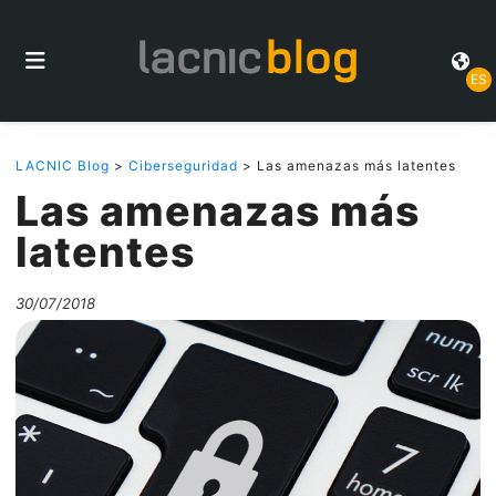
ES
LACNIC Blog
>
Ciberseguridad
> Las amenazas más latentes
Las amenazas más
latentes
30/07/2018