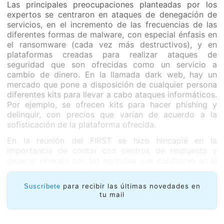
Las principales preocupaciones planteadas por los
expertos se centraron en ataques de denegación de
servicios, en el incremento de las frecuencias de las
diferentes formas de malware, con especial énfasis en
el ransomware (cada vez más destructivos), y en
plataformas creadas para realizar ataques de
seguridad que son ofrecidas como un servicio a
cambio de dinero. En la llamada dark web, hay un
mercado que pone a disposición de cualquier persona
diferentes kits para llevar a cabo ataques informáticos.
Por ejemplo, se ofrecen kits para hacer phishing y
delinquir, con precios que varían de acuerdo a la
sofisticación de la plataforma ofrecida.
En la reunión del FIRST se hizo hincapié en la
importancia de contar con centros de respuesta y
generar sinergia con las agencias que colaboran en el
cumplimiento de la ley. “Todo apunta a detectar
tempranamente las amenazas en la gestión de
para recibir las últimas novedades en
Suscríbete
incidentes y a intercambiar información con tus pares
tu mail
para ayudar a otras organizaciones”, aseguró la
experta de LACNIC.