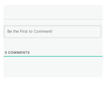
Los expertos también alertaron que muchas
organizaciones no planifican los temas de seguridad
de forma adecuada, y que uno de los mayores retos
que enfrentan los profesionales en ciber seguridad es
describir los riesgos asociados a la protección de la
información, de los recursos humanos y sistemas en
términos ejecutivos.
0
COMMENTS