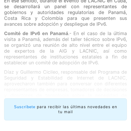
En ese sentido, durante el evento de LACNIC en Cuba,
se desarrollará un panel con representantes de
gobiernos y autoridades regulatorias de Panamá,
Costa Rica y Colombia para que presenten sus
avances sobre adopción y despliegue de IPv6.
Comité de IPv6 en Panamá
.- En el caso de la última
visita a Panamá, además del taller técnico sobre IPv6,
se organizó una reunión de alto nivel entre el equipo
de expertos de la AIG y LACNIC, así como
representantes de instituciones estatales a fin de
establecer un comité de adopción de IPv6.
Díaz y Guillermo Cicileo, responsable del Programa de
Seguridad y Estabilidad de Internet de LACNIC,
aprovecharon también para conversar con diferentes
representantes de empresas, tomadores de decisiones
y directores de tecnología sobre la necesidad de
implementar el protocolo IPv6, además de dictar
tutoriales para el personal técnico de los ISPs y de las
para recibir las últimas novedades en
Suscríbete
tu mail
entidades gubernamentales.