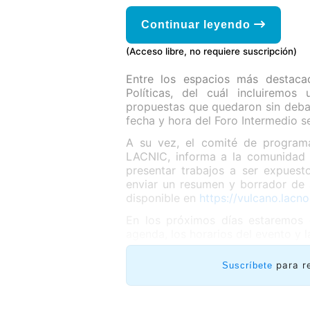
Continuar leyendo
(Acceso libre, no requiere suscripción)
Entre los espacios más destaca
Políticas, del cuál incluiremos
propuestas que quedaron sin debati
fecha y hora del Foro Intermedio 
A su vez, el comité de progra
LACNIC, informa a la comunidad d
presentar trabajos a ser expuest
enviar un resumen y borrador de 
disponible en
https://vulcano.lacn
En los próximos días estaremos 
agenda, los horarios del evento y 
para r
Suscríbete