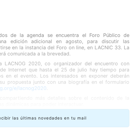
dos de la agenda se encuentra el Foro Público de
 una edición adicional en agosto, para discutir las
rse en la instancia del Foro on line, en LACNIC 33. La
será comunicada a la brevedad.
ma LACNOG 2020, co organizador del encuentro con
e Internet que hasta el 25 de julio hay tiempo para
os en el evento. Los interesados en exponer deberán
su propuesta junto con una biografía en el formulario
og.org/e/lacnog2020
.
compartiendo más detalles sobre el contenido de la
las dinámicas para poder interactuar.
ecibir las últimas novedades en tu mail