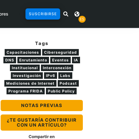
ores
SUSCRIBIRSE
ES
Tags
Capacitaciones
Ciberseguridad
DNS
Enrutamiento
Eventos
IA
Institucional
Interconexión
Investigación
IPv6
Labs
Mediciones de Internet
Podcast
Programa FRIDA
Public Policy
NOTAS PREVIAS
¿TE GUSTARÍA CONTRIBUIR
CON UN ARTÍCULO?
Compartir en