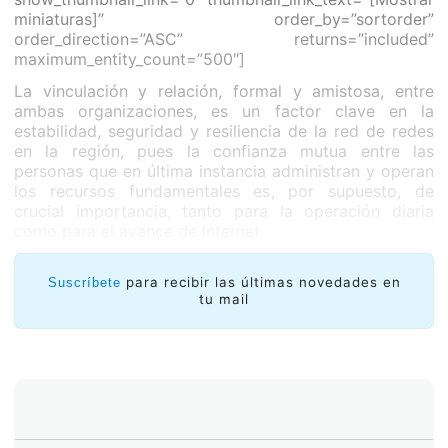
miniaturas]” order_by=”sortorder”
order_direction=”ASC” returns=”included”
maximum_entity_count=”500″]
La vinculación y relación, formal y amistosa, entre
ambas organizaciones, es un factor clave en la
estabilidad, seguridad y resiliencia de la red de redes
en la región, pues la confianza mutua entre las
personas que en última instancia administran y operan
los recursos fundamentales es, por supuesto, de
crucial importancia, tanto para la operación diaria
como para el avance de Internet.
Las reuniones de esta semana hicieron posible la
continuación del fortalecimiento de vínculos, la
para recibir las últimas novedades en
Suscríbete
tu mail
conexión de culturas organizacionales y personales, la
valoración de los respectivos trabajos, y la
construcción de confianza y conocimiento mutuo,
todo lo que seguramente abona a los objetivos
comunes de mantener una Internet abierta,
cooperativa, estable y segura, desde esta parte del
mundo.