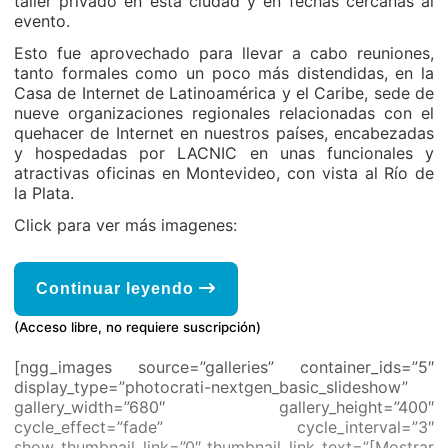
taller privado en esta ciudad y en fechas cercanas al
evento.
Esto fue aprovechado para llevar a cabo reuniones,
tanto formales como un poco más distendidas, en la
Casa de Internet de Latinoamérica y el Caribe, sede de
nueve organizaciones regionales relacionadas con el
quehacer de Internet en nuestros países, encabezadas
y hospedadas por LACNIC en unas funcionales y
atractivas oficinas en Montevideo, con vista al Río de
la Plata.
Click para ver más imagenes:
Continuar leyendo
(Acceso libre, no requiere suscripción)
[ngg_images source=”galleries” container_ids=”5″
display_type=”photocrati-nextgen_basic_slideshow”
gallery_width=”680″ gallery_height=”400″
cycle_effect=”fade” cycle_interval=”3″
show_thumbnail_link=”0″ thumbnail_link_text=”[Mostrar