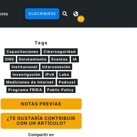
ores
SUSCRIBIRSE
ES
Tags
Capacitaciones
Ciberseguridad
DNS
Enrutamiento
Eventos
IA
Institucional
Interconexión
Investigación
IPv6
Labs
Mediciones de Internet
Podcast
Programa FRIDA
Public Policy
NOTAS PREVIAS
¿TE GUSTARÍA CONTRIBUIR
CON UN ARTÍCULO?
Compartir en