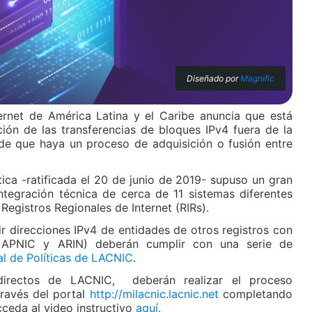
Diseñado por
Magnific
ternet de América Latina y el Caribe anuncia que está
tación de las transferencias de bloques IPv4 fuera de la
de que haya un proceso de adquisición o fusión entre
tica -ratificada el 20 de junio de 2019- supuso un gran
ntegración técnica de cerca de 11 sistemas diferentes
Registros Regionales de Internet (RIRs).
ir direcciones IPv4 de entidades de otros registros con
, APNIC y ARIN) deberán cumplir con una serie de
al de Políticas de LACNIC
.
irectos de LACNIC, deberán realizar el proceso
ravés del portal
http://milacnic.lacnic.net
completando
Acceda al video instructivo
aquí.