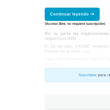
Continuar leyendo
(Acceso libre, no requiere suscripción)
Por su parte las organizacione
respectivos NIRs.
El 29 de julio, LACNIC organizó
Puedes ver el video
aquí
.
Para más información sobre el p
ingrese
aquí
.
para r
Suscríbete