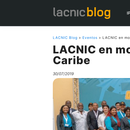
I
LACNIC Blog
>
Eventos
> LACNIC en mov
LACNIC en mo
Caribe
30/07/2019