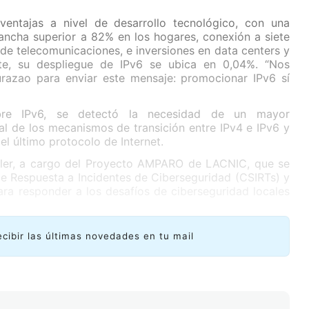
entajas a nivel de desarrollo tecnológico, con una
ancha superior a 82% en los hogares, conexión a siete
de telecomunicaciones, e inversiones en data centers y
te, su despliegue de IPv6 se ubica en 0,04%. “Nos
azao para enviar este mensaje: promocionar IPv6 sí
obre IPv6, se detectó la necesidad de un mayor
l de los mecanismos de transición entre IPv4 e IPv6 y
el último protocolo de Internet.
ller, a cargo del Proyecto AMPARO de LACNIC, que se
de Respuesta a Incidentes de Ciberseguridad (CSIRTs) y
ara responder a los desafíos de ciberseguridad locales
ecibir las últimas novedades en tu mail