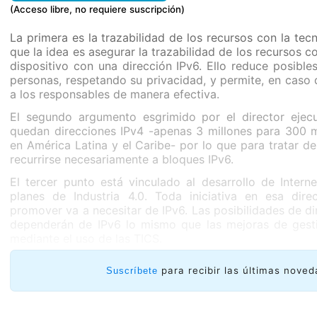
(Acceso libre, no requiere suscripción)
La primera es la trazabilidad de los recursos con la tecn
que la idea es asegurar la trazabilidad de los recursos 
dispositivo con una dirección IPv6. Ello reduce posible
personas, respetando su privacidad, y permite, en caso
a los responsables de manera efectiva.
El segundo argumento esgrimido por el director eje
quedan direcciones IPv4 -apenas 3 millones para 300 mi
en América Latina y el Caribe- por lo que para tratar de
recurrirse necesariamente a bloques IPv6.
El tercer punto está vinculado al desarrollo de Intern
planes de Industria 4.0. Toda iniciativa en esa dir
promover va a necesitar de IPv6. Las posibilidades de di
dependerán de IPv6 lo mismo que las mejoras de gesti
mediante el uso de las TICS.
para recibir las últimas noved
Suscríbete