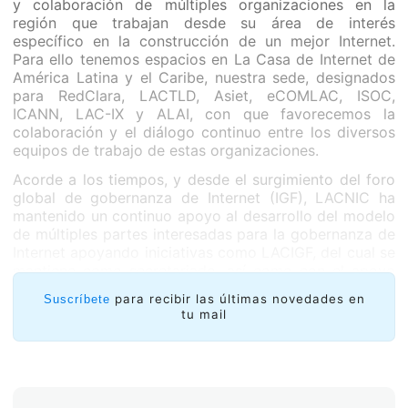
y colaboración de múltiples organizaciones en la
región que trabajan desde su área de interés
específico en la construcción de un mejor Internet.
Para ello tenemos espacios en La Casa de Internet de
América Latina y el Caribe, nuestra sede, designados
para RedClara, LACTLD, Asiet, eCOMLAC, ISOC,
ICANN, LAC-IX y ALAI, con que favorecemos la
colaboración y el diálogo continuo entre los diversos
equipos de trabajo de estas organizaciones.
Acorde a los tiempos, y desde el surgimiento del foro
global de gobernanza de Internet (IGF), LACNIC ha
mantenido un continuo apoyo al desarrollo del modelo
de múltiples partes interesadas para la gobernanza de
Internet apoyando iniciativas como LACIGF, del cual se
mantiene como secretariado, así como con el apoyo
de múltiples instancias nacionales que utilicen este
para recibir las últimas novedades en
Suscríbete
modelo de participación local.
tu mail
En esta ocasión, LACNIC quiere hacer especial
hincapié en la labor de la comunidad como motor en el
proceso de fortalecimiento de Una Internet, abierta,
estable y segura. Nuestra comunidad ha sido un actor