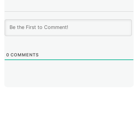
clave en la construcción del modelo colaborativo de
Internet, definiendo las políticas para los recursos de la
región a través de la multiplicidad de voces en
procesos de participación públicos, abiertos y
transparentes.
0
COMMENTS