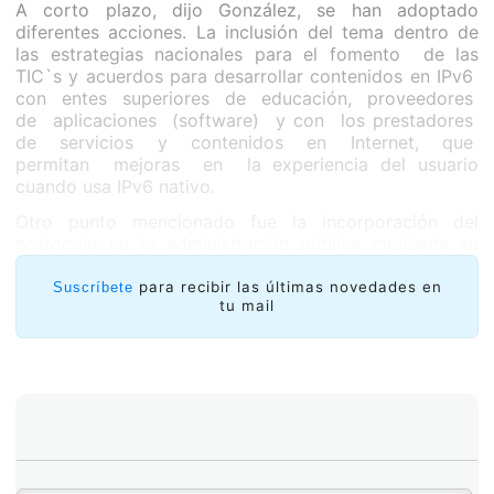
A corto plazo, dijo González, se han adoptado
diferentes acciones. La inclusión del tema dentro de
las estrategias nacionales para el fomento de las
TIC`s y acuerdos para desarrollar contenidos en IPv6
con entes superiores de educación, proveedores
de aplicaciones (software) y con los prestadores
de servicios y contenidos en Internet, que
permitan mejoras en la experiencia del usuario
cuando usa IPv6 nativo.
Otro punto mencionado fue la incorporación del
protocolo en la administración pública mediante su
inclusión en las especificaciones técnicas de la Red
Nacional Multiservicios de Panamá y el fomento de la
para recibir las últimas novedades en
Suscríbete
tu mail
exoneración de impuestos para compras relacionadas
a IPv6.