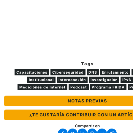
Tags
Capacitaciones
Ciberseguridad
DNS
Enrutamiento
Institucional
Interconexión
Investigación
IPv6
Mediciones de Internet
Podcast
Programa FRIDA
P
NOTAS PREVIAS
¿TE GUSTARÍA CONTRIBUIR CON UN ARTÍ
Compartir en