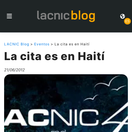
ES
LACNIC Blog
>
Eventos
> La cita es en Haití
La cita es en Haití
21/06/2012