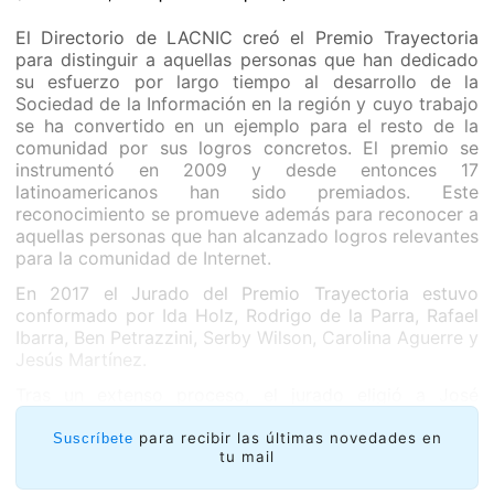
El Directorio de LACNIC creó el Premio Trayectoria
para distinguir a aquellas personas que han dedicado
su esfuerzo por largo tiempo al desarrollo de la
Sociedad de la Información en la región y cuyo trabajo
se ha convertido en un ejemplo para el resto de la
comunidad por sus logros concretos. El premio se
instrumentó en 2009 y desde entonces 17
latinoamericanos han sido premiados. Este
reconocimiento se promueve además para reconocer a
aquellas personas que han alcanzado logros relevantes
para la comunidad de Internet.
En 2017 el Jurado del Premio Trayectoria estuvo
conformado por Ida Holz, Rodrigo de la Parra, Rafael
Ibarra, Ben Petrazzini, Serby Wilson, Carolina Aguerre y
Jesús Martínez.
Tras un extenso proceso, el jurado eligió a José
Clastornik luego de evaluar a todos los candidatos
postulados siguiendo criterios de impacto, innovación,
para recibir las últimas novedades en
Suscríbete
tu mail
alcance, experiencia e influencia de sus actividades.