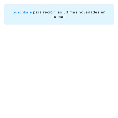
versión 4 del protocolo, se ideó IPv6, una plataforma
mucho más avanzada y amplia, con mayores
para recibir las últimas novedades en
Suscríbete
posibilidades.
tu mail
No es el fin de Internet, simplemente el salto
tecnológico más importante desde su creación,
asegura Oscar Messano, Presidente de LACNIC, quien
considera que el cambio es una tarea enorme y a su
vez esencial para asegurar el futuro de un Internet
abierto y robusto durante las décadas venideras. “Los
operadores que no lo hagan corren el riesgo de limitar
el crecimiento de su negocio”, advirtió Echeberría.