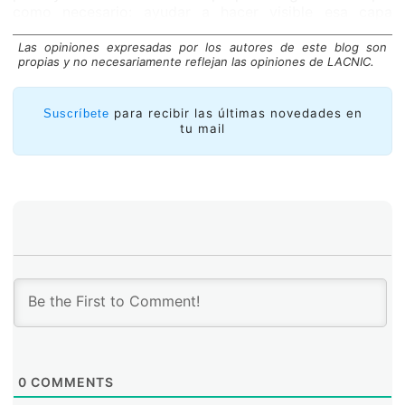
como necesario: ayudar a hacer visible esa capa
digital que muchas veces no se ve, conectando la
dimensión técnica con la política. Porque cuando se
Las opiniones expresadas por los autores de este blog son
propias y no necesariamente reflejan las opiniones de LACNIC.
regula sobre Internet sin entender sus bases, se corre
el riesgo de construir respuestas incompletas.
para recibir las últimas novedades en
Suscríbete
tu mail
0
COMMENTS