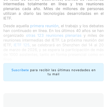
intermedias totalmente en línea y tres reuniones
plenarias cada año. Miles de millones de personas
utilizan a diario las tecnologías desarrolladas en el
IETF.
Desde aquella
primera reunión
, el trabajo y los debates
han continuado en línea. En los últimos 40 años se han
organizado
otras 123 reuniones plenarias
y miles de
reuniones intermedias del IETF. La próxima reunión del
IETF,
IETF 125
, se celebrará en Shenzhen del 14 al 20
de marzo de 2026, y se espera la participación de más
de 1000 asistentes, tanto en forma presencial como en
línea.
para recibir las últimas novedades en
Suscríbete
tu mail