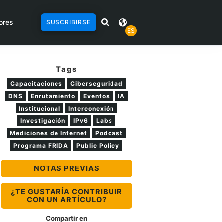
ores
SUSCRIBIRSE
ES
Tags
Capacitaciones
Ciberseguridad
DNS
Enrutamiento
Eventos
IA
Institucional
Interconexión
Investigación
IPv6
Labs
Mediciones de Internet
Podcast
Programa FRIDA
Public Policy
NOTAS PREVIAS
¿TE GUSTARÍA CONTRIBUIR
CON UN ARTÍCULO?
Compartir en