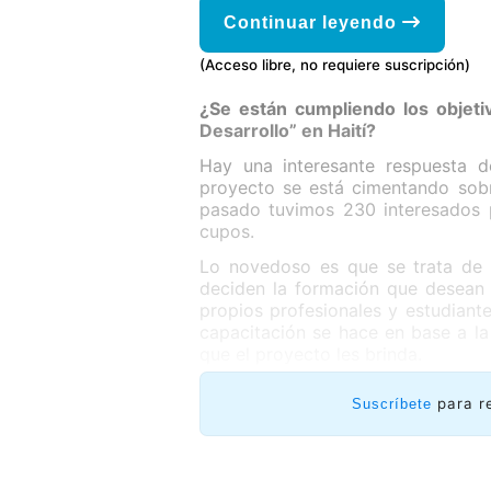
Continuar leyendo
(Acceso libre, no requiere suscripción)
¿Se están cumpliendo los objetiv
Desarrollo” en Haití?
Hay una interesante respuesta d
proyecto se está cimentando sobre
pasado tuvimos 230 interesados 
cupos.
Lo novedoso es que se trata de u
deciden la formación que desean r
propios profesionales y estudiante
capacitación se hace en base a la
que el proyecto les brinda.
para r
Suscríbete