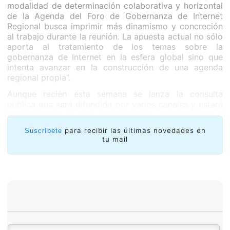
modalidad de determinación colaborativa y horizontal
de la Agenda del Foro de Gobernanza de Internet
Regional busca imprimir más dinamismo y concreción
al trabajo durante la reunión. La apuesta actual no sólo
aporta al tratamiento de los temas sobre la
gobernanza de Internet en la esfera global sino que
intenta avanzar en la construcción de una agenda
regional propia”.
Aunque recién esta semana se lanza la consulta
pública que será difundida por varios canales y estará
disponible en el sitio web laigf.org, las temáticas a
discutir guardarán relación con los temas identificados
para recibir las últimas novedades en
Suscríbete
como centrales en la agenda global, conservando los
tu mail
matices propios de la región.
Los temas, que ya han estado presentes en ediciones
anteriores del Foro, giran en torno a la Gobernanza de
Internet para el desarrollo y los derechos humanos en
Internet; Acceso y diversidad; Gestión y manejo de
recursos críticos de internet; Seguridad, apertura y
privacidad. Se identificaron dos nuevos temas por la
relevancia e importancia que cobran actualmente: la