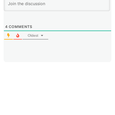
libertad de expresión en Internet como un tópico
trasversal en el Foro y “temas emergentes” en relación
a Internet móvil.
4
COMMENTS
Oldest