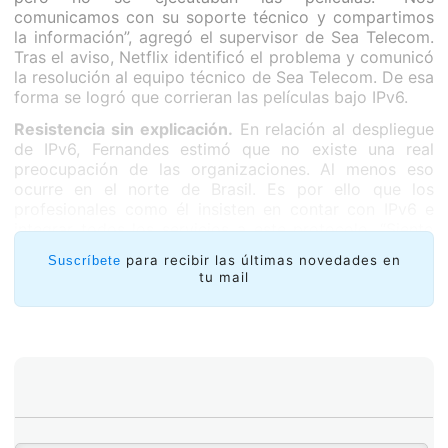
comunicamos con su soporte técnico y compartimos
la información”, agregó el supervisor de Sea Telecom.
Tras el aviso, Netflix identificó el problema y comunicó
la resolución al equipo técnico de Sea Telecom. De esa
forma se logró que corrieran las películas bajo IPv6.
Resistencia sin explicación.
En relación al despliegue
de IPv6, Fernandes estimó que no existe una real
preocupación de las organizaciones. Al menos eso
ocurre en el norte de Brasil. Es por ello que los
profesionales como él insisten en contar con IPv6 e
integrar todos los servicios a este protocolo. “Siento
una resistencia muy grande -comentó Fernandes- para
para recibir las últimas novedades en
Suscríbete
dar una continuidad a nuestros trabajos hay que estar
tu mail
siempre insistiendo con el despliegue. Muchos lo ven
como una dificultad, que es para el futuro, es para
después y no quieren implementar IPv6”.
A su criterio las personas desconocen IPv6, pero que
no es una cuestión de falta de material o cursos, sino
que es una cuestión de pensamiento.