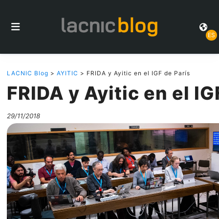
ES
LACNIC Blog
>
AYITIC
> FRIDA y Ayitic en el IGF de París
FRIDA y Ayitic en el IG
29/11/2018