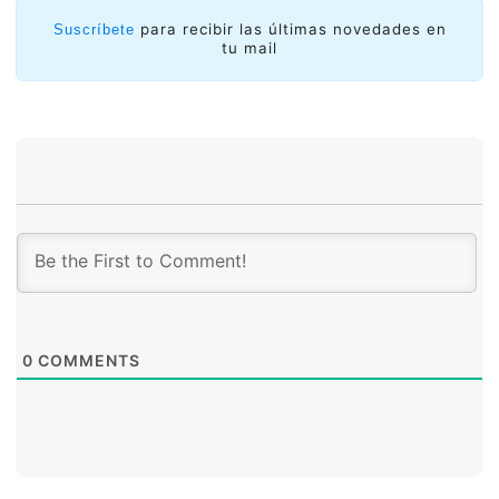
empeorando en forma significativa. Nos encontramos
en una situación que sin duda representa un desafío.
para recibir las últimas novedades en
Suscríbete
tu mail
Usando una analogía de la guerra, estamos perdiendo
las batallas. Sentimos que existe la necesidad de este
tipo de eventos como el que vamos a tener aquí,
fundamentalmente para tratar de acercar a las
agencias encargadas de hacer respetar la ley y la
industria.
0
COMMENTS