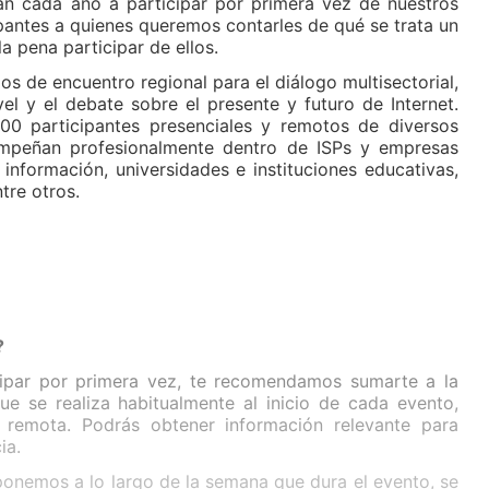
n cada año a participar por primera vez de nuestros
pantes a quienes queremos contarles de qué se trata un
a pena participar de ellos.
 de encuentro regional para el diálogo multisectorial,
vel y el debate sobre el presente y futuro de Internet.
 participantes presenciales y remotos de diversos
empeñan profesionalmente dentro de ISPs y empresas
 información, universidades e instituciones educativas,
tre otros.
?
cipar por primera vez, te recomendamos sumarte a la
ue se realiza habitualmente al inicio de cada evento,
remota. Podrás obtener información relevante para
ia.
ponemos a lo largo de la semana que dura el evento, se