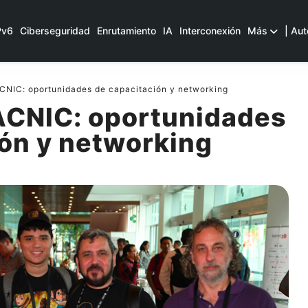
Pv6
Ciberseguridad
Enrutamiento
IA
Interconexión
Más
| Aut
CNIC: oportunidades de capacitación y networking
ACNIC: oportunidades
ión y networking