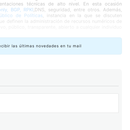
sentaciones técnicas de alto nivel. En esta ocasión
only, BGP, RPKI
,DNS, seguridad, entre otros. Además,
blico de Políticas
, instancia en la que se discuten
que definen la administración de recursos numéricos de
vo, público, transparente, abierto a cualquier individuo
ecibir las últimas novedades en tu mail