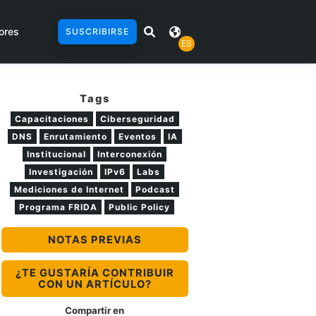
ores
SUSCRIBIRSE
ES
Tags
Capacitaciones
Ciberseguridad
DNS
Enrutamiento
Eventos
IA
Institucional
Interconexión
Investigación
IPv6
Labs
Mediciones de Internet
Podcast
Programa FRIDA
Public Policy
NOTAS PREVIAS
¿TE GUSTARÍA CONTRIBUIR
CON UN ARTÍCULO?
Compartir en