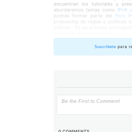
encuentran los tutoriales y pre
abordaremos temas como
IPv6 
podrás formar parte del
Foro Pú
propuestas de reglas o políticas 
Internet. Es un proceso participati
y fundado en el consenso.
para r
Suscríbete
0
COMMENTS