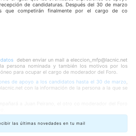
a recepción de candidaturas. Después del 30 de marzo
os que competirán finalmente por el cargo de co
idatos
deben enviar un mail a eleccion_mfp@lacnic.net
 la persona nominada y también los motivos por los
idóneo para ocupar el cargo de moderador del Foro.
ones de apoyo a los candidatos hasta el 30 de marzo
,
cnic.net con la información de la persona a la que se
mpañará a Juan Peirano, el otro co moderador del Foro
o.
ecibir las últimas novedades en tu mail