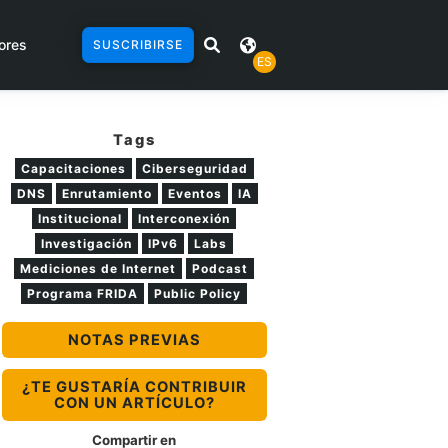
ores
SUSCRIBIRSE
ES
Tags
Capacitaciones
Ciberseguridad
DNS
Enrutamiento
Eventos
IA
Institucional
Interconexión
Investigación
IPv6
Labs
Mediciones de Internet
Podcast
Programa FRIDA
Public Policy
NOTAS PREVIAS
¿TE GUSTARÍA CONTRIBUIR
CON UN ARTÍCULO?
Compartir en