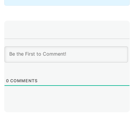
existen y facilitan el uso de RPKI y la validación de
origen y otras que se deberán desarrollar, agregó el
ingeniero.
0
COMMENTS