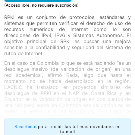
(Acceso libre, no requiere suscripción)
RPKI es un conjunto de protocolos, estándares y
sistemas que permiten verificar el derecho de uso de
recursos numéricos de Internet como lo son
direcciones de IPv4, IPv6 y Sistemas Autónomos. El
objetivo principal de RPKI es buscar una mejora
sensible a la confiabilidad y seguridad del sistema de
ruteo de Internet.
En el caso de Colombia lo que se está haciendo “es un
despliegue masivo (de validación de origen) en una
red académica”, afirmó Rada, algo que hasta el
momento no se había desarrollado en la región.
LACNIC ha trabajado en proyectos similares de
despliegue de RPKI en el NAP de Costa Rica y en
Ecuador en la validación de origen en dos puntos de
una red pero ahora en Colombia esa validación es en
todos los nodos de la red académica. “Es un alcance
masivo, mucho más difícil, un reto distinto”, señaló
Rada.
para recibir las últimas novedades en
Suscríbete
tu mail
En RENATA se van a utilizar herramientas que ya