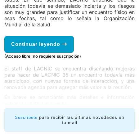
situación todavía es demasiado incierta y los riesgos
son muy grandes para justificar un encuentro físico en
esas fechas, tal como lo señala la Organización
Mundial de la Salud.
Continuar leyendo
(Acceso libre, no requiere suscripción)
El staff de LACNIC se encuentra diseñando mejoras
para hacer de LACNIC 35 un encuentro todavía más
auspicioso, con nuevas formas de interacción, y una
renovada agenda para agregar más valor a la reunión.
En breve se anunciarán más detalles e información
sobre el registro al evento.
para recibir las últimas novedades en
Suscríbete
tu mail