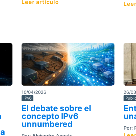
Leer artículo
Leer
10/04/2026
26/0
IPv6
Publi
El debate sobre el
Ent
a
concepto IPv6
una
unnumbered
Por:
P
za
Leer
Por:
Alejandro Acosta