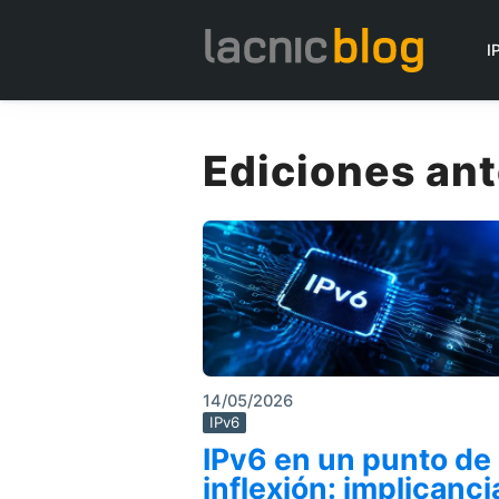
I
Ediciones ant
14/05/2026
IPv6
IPv6 en un punto de
inflexión: implicanci