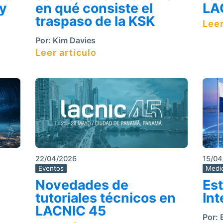
 y
en qué consiste el
LA
traspaso de la KSK
Leer
Por:
Kim Davies
Leer artículo
22/04/2026
15/04
Eventos
Medic
Novedades de
Est
tutoriales técnicos en
In
LACNIC 45
Por:
E