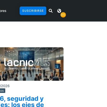
ores
SUSCRIBIRSE
ES
/2026
tos
6, seguridad y
es: los ejes de