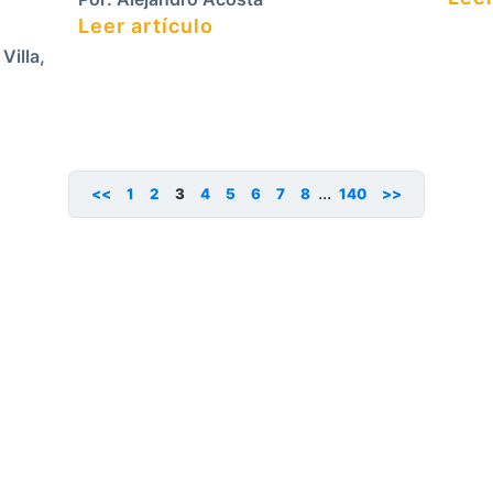
Leer artículo
illa
,
...
<<
1
2
3
4
5
6
7
8
140
>>