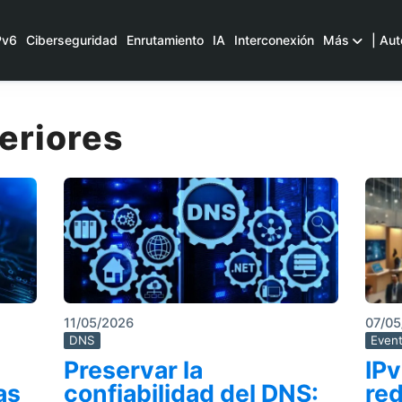
Pv6
Ciberseguridad
Enrutamiento
IA
Interconexión
Más
| Aut
eriores
11/05/2026
07/05
DNS
Even
Preservar la
IPv
as
confiabilidad del DNS:
red