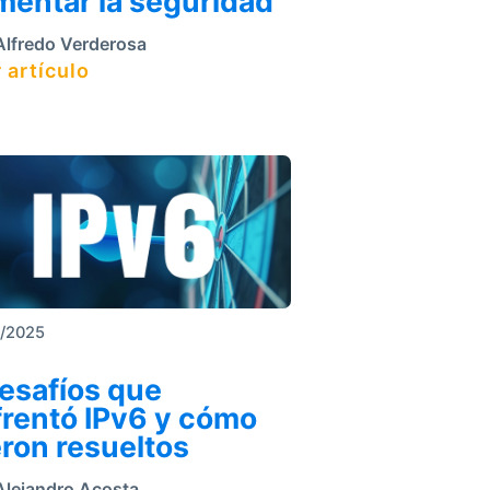
mentar la seguridad
lfredo Verderosa
 artículo
6/2025
esafíos que
frentó IPv6 y cómo
ron resueltos
lejandro Acosta