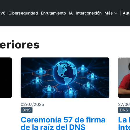
Pv6
Ciberseguridad
Enrutamiento
IA
Interconexión
Más
| Aut
eriores
02/07/2025
27/06
DNS
DNS
Ceremonia 57 de firma
La 
de la raíz del DNS
Int