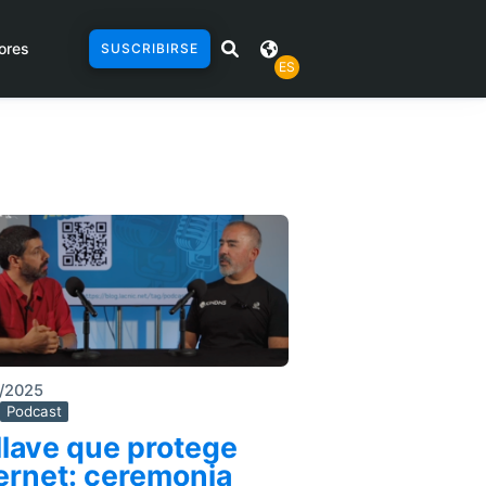
ores
SUSCRIBIRSE
ES
/2025
Podcast
llave que protege
ernet: ceremonia