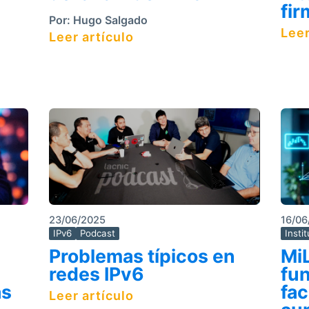
fir
Por:
Hugo Salgado
Leer
Leer artículo
23/06/2025
16/06
IPv6
Podcast
Insti
Problemas típicos en
Mi
redes IPv6
fu
as
fac
Leer artículo