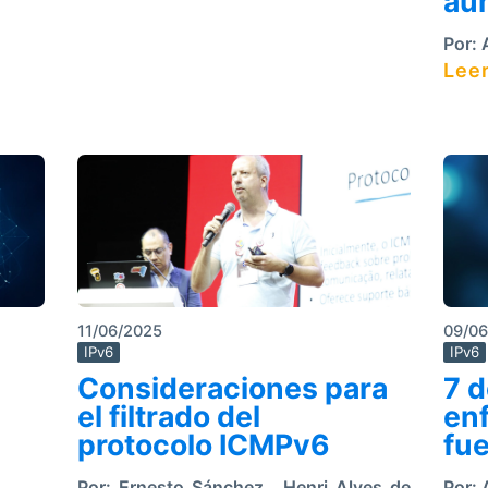
au
Por:
A
Leer
11/06/2025
09/0
IPv6
IPv6
Consideraciones para
7 d
el filtrado del
en
protocolo ICMPv6
fue
Por:
Ernesto Sánchez
,
Henri Alves de
Por:
A