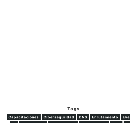
Tags
Capacitaciones
Ciberseguridad
DNS
Enrutamiento
Eve
IA
Institucional
Interconexión
Investigación
IPv6
L