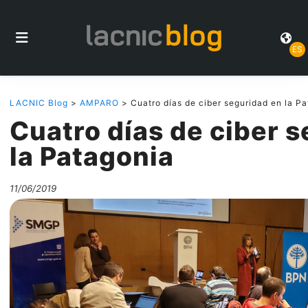
ES
LACNIC Blog
>
AMPARO
> Cuatro días de ciber seguridad en la P
Cuatro días de ciber 
la Patagonia
11/06/2019