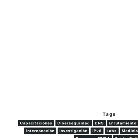
Tags
Capacitaciones
Ciberseguridad
DNS
Enrutamiento
Interconexión
Investigación
IPv6
Labs
Medicio