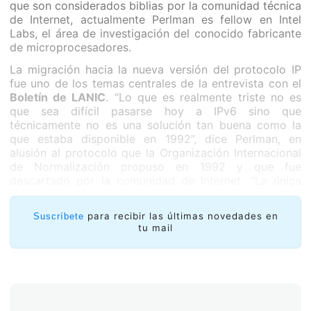
que son considerados biblias por la comunidad técnica
de Internet, actualmente Perlman es fellow en Intel
Labs, el área de investigación del conocido fabricante
de microprocesadores.
La migración hacia la nueva versión del protocolo IP
fue uno de los temas centrales de la entrevista con el
Boletín de LANIC
. “Lo que es realmente triste no es
que sea difícil pasarse hoy a IPv6 sino que
técnicamente no es una solución tan buena como la
que estaba disponible en 1992”, dice Perlman, en
alusión al protocolo que la Organización Internacional
de Normalización propuso en 1992 y que fue
descartado por la comunidad de Internet. “La única
razón por la que no se adoptó es porque los
organismos de estándares rivalizan entre ellos y no
para recibir las últimas novedades en
Suscríbete
quieren admitir que lo que hizo el otro es valioso”, dice
tu mail
Perlman. “No puedo imaginarme cuánto dinero ha
malgastado la industria por no adoptar la dirección de
20 bytes en 1992”.
¿En qué proyectos se encuentra trabajando
actualmente?