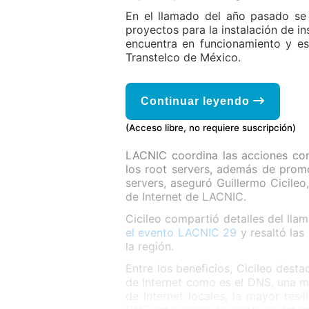
En el llamado del año pasado se 
proyectos para la instalación de in
encuentra en funcionamiento y es
Transtelco de México.
Continuar leyendo
(Acceso libre, no requiere suscripción)
LACNIC coordina las acciones con
los root servers, además de promo
servers, aseguró Guillermo Cicile
de Internet de LACNIC.
Cicileo compartió detalles del ll
el evento LACNIC 29
y resaltó las
la región.
Entre los beneficios, Cicileo dest
de Internet como es el DNS, una m
de Internet locales, la mayor resi