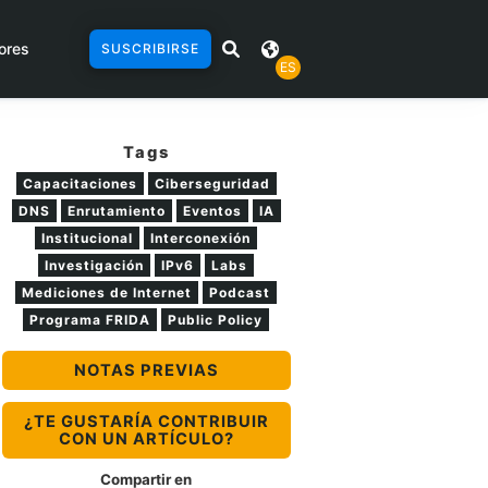
ores
SUSCRIBIRSE
ES
Tags
Capacitaciones
Ciberseguridad
DNS
Enrutamiento
Eventos
IA
Institucional
Interconexión
Investigación
IPv6
Labs
Mediciones de Internet
Podcast
Programa FRIDA
Public Policy
NOTAS PREVIAS
¿TE GUSTARÍA CONTRIBUIR
CON UN ARTÍCULO?
Compartir en