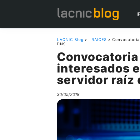
I
LACNIC Blog
>
+RAICES
> Convocatoria a
DNS
Convocatoria 
interesados e
servidor raíz
30/05/2018