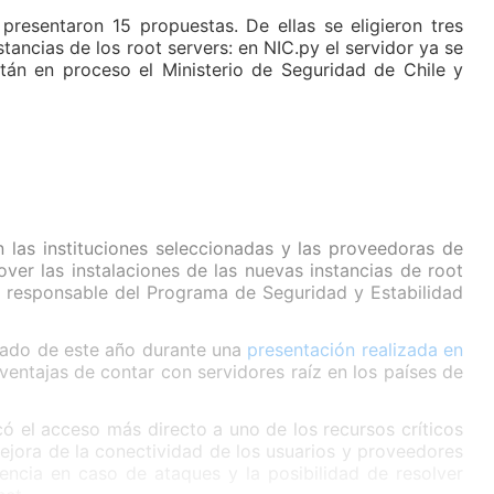
presentaron 15 propuestas. De ellas se eligieron tres
stancias de los root servers: en NIC.py el servidor ya se
tán en proceso el Ministerio de Seguridad de Chile y
 las instituciones seleccionadas y las proveedoras de
ver las instalaciones de las nuevas instancias de root
o, responsable del Programa de Seguridad y Estabilidad
amado de este año durante una
presentación realizada en
 ventajas de contar con servidores raíz en los países de
acó el acceso más directo a uno de los recursos críticos
ejora de la conectividad de los usuarios y proveedores
liencia en caso de ataques y la posibilidad de resolver