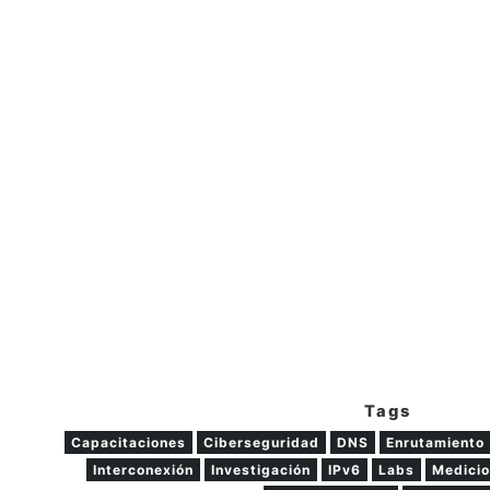
Tags
Capacitaciones
Ciberseguridad
DNS
Enrutamiento
Interconexión
Investigación
IPv6
Labs
Medicio