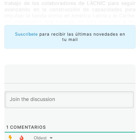
trabajo de los colaboradores de LACNIC para seguir
avanzando en la construcción de capacidades para
impulsar la banda ancha en América Latina y el Caribe.
Un crecimiento que permita no sólo conectar a los
nuevos usuarios sino “reducir la brecha y las asimetrías
entre los países” de la región.
para recibir las últimas novedades en
Suscríbete
tu mail
1
COMENTARIOS
Oldest